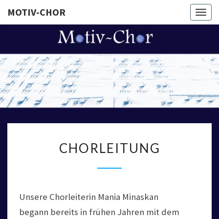
MOTIV-CHOR
Togg
navig
MOTIV-
Chor
Motiv
CHOR
CHORLEITUNG
CHORLEITUNG
Unsere Chorleiterin Mania Minaskan
begann bereits in frühen Jahren mit dem